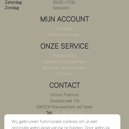
Zaterdag
09:30 – 17:00
Zondag
Gesloten
MIJN ACCOUNT
Inloggen
Mijn bestellingen
ONZE SERVICE
Retourneren
Algemene voorwaarden
Bestellen en verzenden
Privacy
CONTACT
Ultimo Fashion
Dorpsstraat 11b
2912CA Nieuwerkerk ad IJssel
Tel:
+31-180-314713
Mail:
info@ultimofashion.nl
Wij gebruiken functionele cookies om je een
optimale gebruikservaring te bieden. Door gebruik