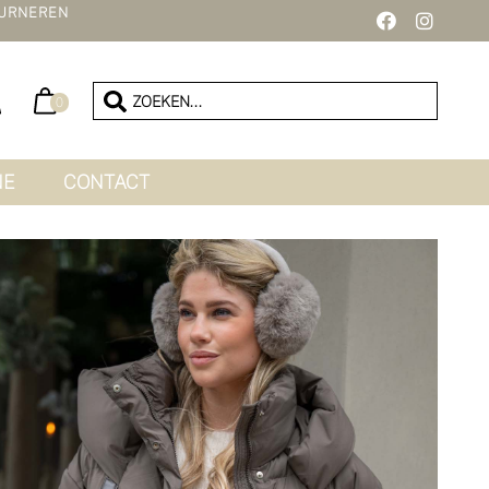
URNEREN
0
NE
CONTACT