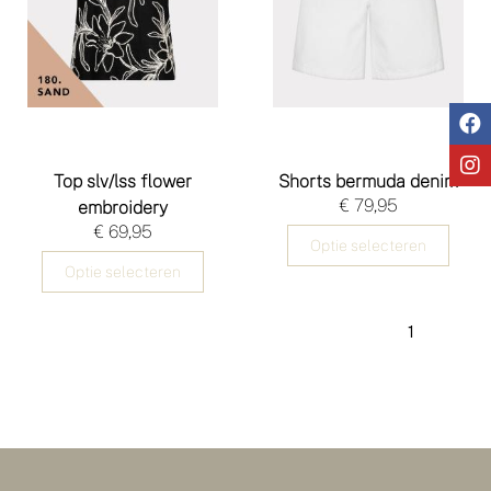
Top slv/lss flower
Shorts bermuda denim
€ 79,95
embroidery
€ 69,95
Optie selecteren
Optie selecteren
1