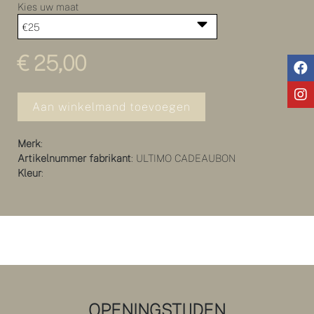
Kies uw maat
€ 25,00
Aan winkelmand toevoegen
Merk
:
Artikelnummer fabrikant
: ULTIMO CADEAUBON
Kleur
:
OPENINGSTIJDEN